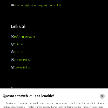
direzione@novaenergierinnovabili.it
Link utili
10° Anniversario
Chi siamo
Servizi
Privacy Policy
Cookie Policy
Seguici su
Questo sito web utilizza i cookie!
Utilizziamo i cookie per personalizzare contenuti ed annunci, per fornire funzionalità dei social
media e per analizzare il nostro traffico. Condividiamo inoltre informazioni sul modo in cui utilizza il